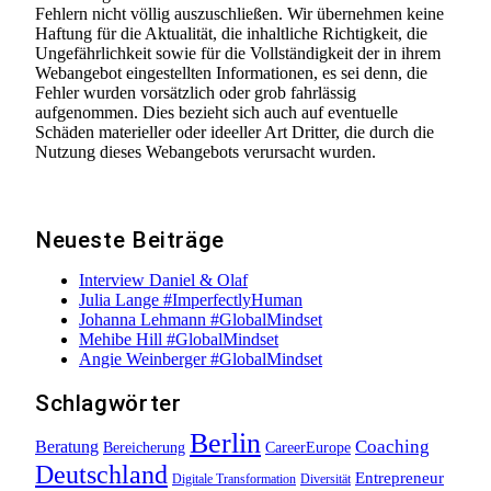
Fehlern nicht völlig auszuschließen. Wir übernehmen keine
Haftung für die Aktualität, die inhaltliche Richtigkeit, die
Ungefährlichkeit sowie für die Vollständigkeit der in ihrem
Webangebot eingestellten Informationen, es sei denn, die
Fehler wurden vorsätzlich oder grob fahrlässig
aufgenommen. Dies bezieht sich auch auf eventuelle
Schäden materieller oder ideeller Art Dritter, die durch die
Nutzung dieses Webangebots verursacht wurden.
Neueste Beiträge
Interview Daniel & Olaf
Julia Lange #ImperfectlyHuman
Johanna Lehmann #GlobalMindset
Mehibe Hill #GlobalMindset
Angie Weinberger #GlobalMindset
Schlagwörter
Berlin
Beratung
Coaching
Bereicherung
CareerEurope
Deutschland
Entrepreneur
Digitale Transformation
Diversität