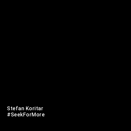
Soziale Medien
Startup
Success
Reisen
Ukraine
Rumänien
Unternehmertum
USA
Vielfalt
Ökologischer Fußabdruck
Weitere Infos
Datenschutzerklärung
Impressum
Website:
Kiez Digital
|
op media
© 2019-2026 Berliner Zinner
Stefan Koritar
#SeekForMore