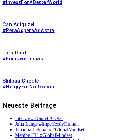
#InvestForABetterWorld
Can Adiguzel
#PeraAsperaAdAstra
Lara Obst
#EmpowerImpact
Shilpaa Chogle
#HappyForNoReason
Neueste Beiträge
Interview Daniel & Olaf
Julia Lange #ImperfectlyHuman
Johanna Lehmann #GlobalMindset
Mehibe Hill #GlobalMindset