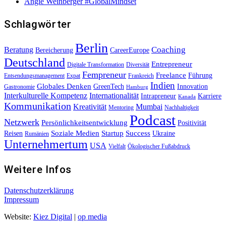
Angie Weinberger #GlobalMindset
Schlagwörter
Berlin
Beratung
Coaching
Bereicherung
CareerEurope
Deutschland
Entrepreneur
Digitale Transformation
Diversität
Fempreneur
Freelance
Führung
Entsendungsmanagement
Expat
Frankreich
Indien
Globales Denken
GreenTech
Innovation
Gastronomie
Hamburg
Interkulturelle Kompetenz
Internationalität
Intrapreneur
Karriere
Kanada
Kommunikation
Kreativität
Mumbai
Mentoring
Nachhaltigkeit
Podcast
Netzwerk
Persönlichkeitsentwicklung
Positivität
Soziale Medien
Startup
Success
Reisen
Ukraine
Rumänien
Unternehmertum
USA
Vielfalt
Ökologischer Fußabdruck
Weitere Infos
Datenschutzerklärung
Impressum
Website:
Kiez Digital
|
op media