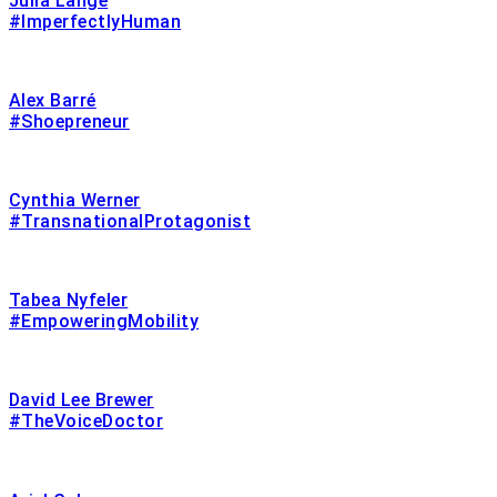
Julia Lange
#ImperfectlyHuman
Alex Barré
#Shoepreneur
Cynthia Werner
#TransnationalProtagonist
Tabea Nyfeler
#EmpoweringMobility
David Lee Brewer
#TheVoiceDoctor