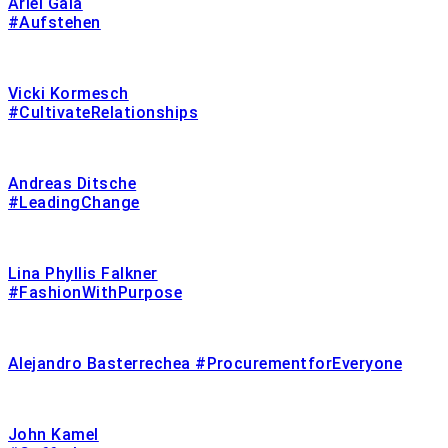
Ariel Gala
#Aufstehen
Vicki Kormesch
#CultivateRelationships
Andreas Ditsche
#LeadingChange
Lina Phyllis Falkner
#FashionWithPurpose
Alejandro Basterrechea #ProcurementforEveryone
John Kamel