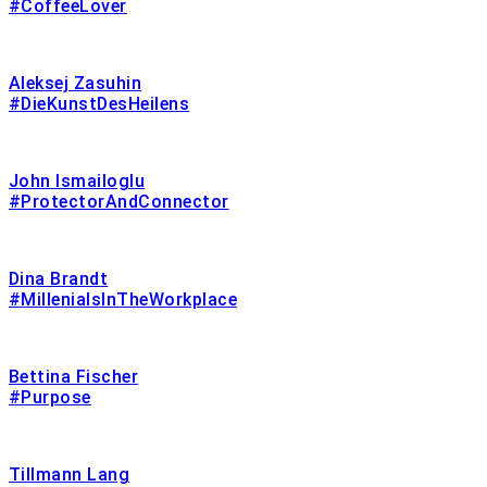
#CoffeeLover
Aleksej Zasuhin
#DieKunstDesHeilens
John Ismailoglu
#ProtectorAndConnector
Dina Brandt
#MillenialsInTheWorkplace
Bettina Fischer
#Purpose
Tillmann Lang